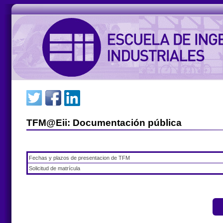
TFM@Eii: Documentación pública
Fechas y plazos de presentacion de TFM
Solicitud de matrícula