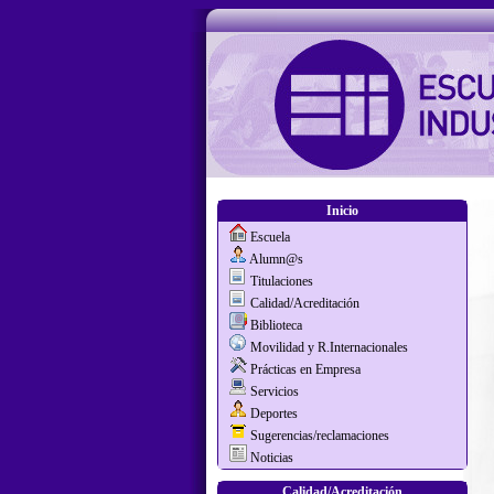
Inicio
Escuela
Alumn@s
Titulaciones
Calidad/Acreditación
Biblioteca
Movilidad y R.Internacionales
Prácticas en Empresa
Servicios
Deportes
Sugerencias/reclamaciones
Noticias
Calidad/Acreditación