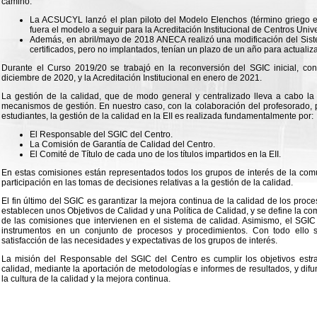
camino:
La ACSUCYL lanzó el plan piloto del Modelo Elenchos (término griego eq
fuera el modelo a seguir para la Acreditación Institucional de Centros Unive
Además, en abril/mayo de 2018 ANECA realizó una modificación del Siste
certificados, pero no implantados, tenían un plazo de un año para actualizar
Durante el Curso 2019/20 se trabajó en la reconversión del SGIC inicial, con
diciembre de 2020, y la Acreditación Institucional en enero de 2021.
La gestión de la calidad, que de modo general y centralizado lleva a cabo la
mecanismos de gestión. En nuestro caso, con la colaboración del profesorado, p
estudiantes, la gestión de la calidad en la EII es realizada fundamentalmente por:
El Responsable del SGIC del Centro.
La Comisión de Garantía de Calidad del Centro.
El Comité de Título de cada uno de los títulos impartidos en la EII.
En estas comisiones están representados todos los grupos de interés de la comun
participación en las tomas de decisiones relativas a la gestión de la calidad.
El fin último del SGIC es garantizar la mejora continua de la calidad de los proces
establecen unos Objetivos de Calidad y una Política de Calidad, y se define la co
de las comisiones que intervienen en el sistema de calidad. Asimismo, el SGIC
instrumentos en un conjunto de procesos y procedimientos. Con todo ello s
satisfacción de las necesidades y expectativas de los grupos de interés.
La misión del Responsable del SGIC del Centro es cumplir los objetivos estr
calidad, mediante la aportación de metodologías e informes de resultados, y difun
la cultura de la calidad y la mejora continua.