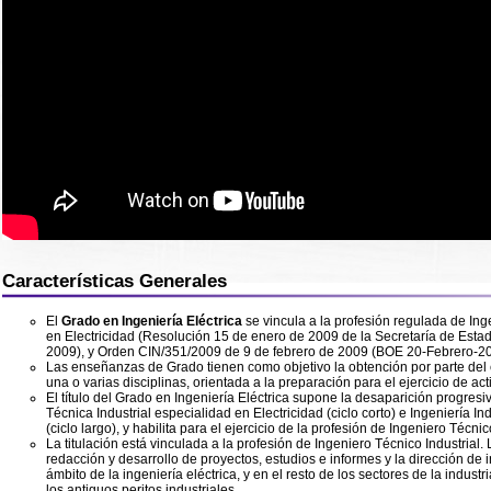
Características Generales
El
Grado en Ingeniería Eléctrica
se vincula a la profesión regulada de Ing
en Electricidad (
Resolución 15 de enero de 2009 de la Secretaría de Est
2009)
, y
Orden CIN/351/2009 de 9 de febrero de 2009 (BOE 20-Febrero-2
Las enseñanzas de Grado tienen como objetivo la obtención por parte del
una o varias disciplinas, orientada a la preparación para el ejercicio de ac
El título del Grado en Ingeniería Eléctrica supone la desaparición progresiv
Técnica Industrial especialidad en Electricidad (ciclo corto) e Ingeniería In
(ciclo largo), y habilita para el ejercicio de la profesión de Ingeniero Técnic
La titulación está vinculada a la profesión de Ingeniero Técnico Industrial. 
redacción y desarrollo de proyectos, estudios e informes y la dirección de i
ámbito de la ingeniería eléctrica, y en el resto de los sectores de la indust
los antiguos peritos industriales.