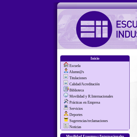
Inicio
Escuela
Alumn@s
Titulaciones
Calidad/Acreditación
Biblioteca
Movilidad y R.Internacionales
Prácticas en Empresa
Servicios
Deportes
Sugerencias/reclamaciones
Noticias
Movilidad Erasmus+/Internacionales