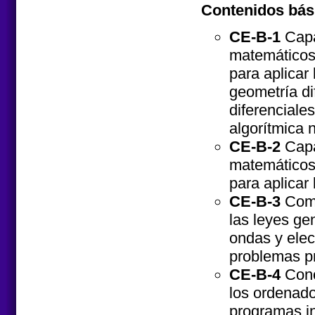
Contenidos bás
CE-B-1
Capa
matemáticos 
para aplicar
geometría dif
diferenciale
algorítmica 
CE-B-2
Capa
matemáticos 
para aplicar
CE-B-3
Comp
las leyes ge
ondas y elec
problemas pr
CE-B-4
Cono
los ordenado
programas in