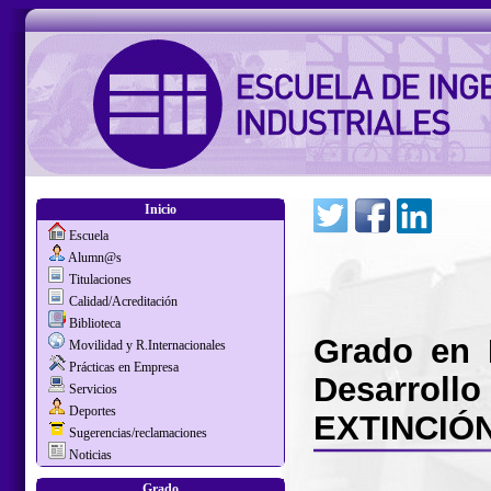
Inicio
Escuela
Alumn@s
Titulaciones
Calidad/Acreditación
Biblioteca
Grado en I
Movilidad y R.Internacionales
Prácticas en Empresa
Desarrol
Servicios
Deportes
EXTINCIÓN
Sugerencias/reclamaciones
Noticias
Grado