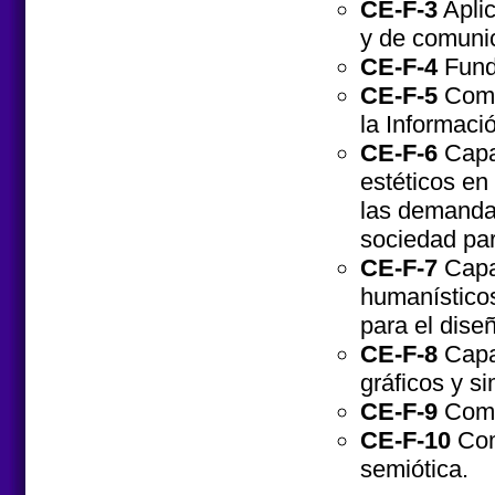
CE-F-3
Aplic
y de comuni
CE-F-4
Funda
CE-F-5
Compr
la Informaci
CE-F-6
Capac
estéticos en
las demandas
sociedad par
CE-F-7
Capac
humanísticos 
para el dise
CE-F-8
Capac
gráficos y s
CE-F-9
Compr
CE-F-10
Comp
semiótica.