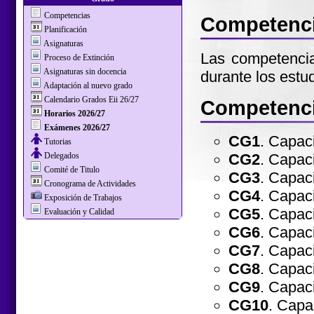
Competencias
Competenc
Planificación
Asignaturas
Las competencia
Proceso de Extinción
Asignaturas sin docencia
durante los estud
Adaptación al nuevo grado
Calendario Grados Eii 26/27
Competenci
Horarios 2026/27
Exámenes 2026/27
CG1
. Capaci
Tutorias
Delegados
CG2
. Capac
Comité de Titulo
CG3
. Capac
Cronograma de Actividades
CG4
. Capac
Exposición de Trabajos
CG5
. Capac
Evaluación y Calidad
CG6
. Capac
CG7
. Capaci
CG8
. Capaci
CG9
. Capac
CG10
. Capa