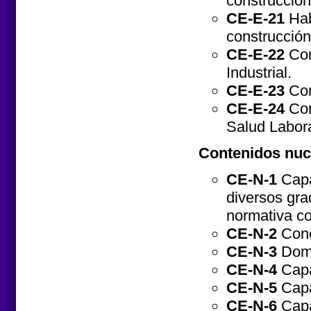
construcció
CE-E-21
Hab
construcción 
CE-E-22
Com
Industrial.
CE-E-23
Com
CE-E-24
Com
Salud Labora
Contenidos nuc
CE-N-1
Capa
diversos gra
normativa co
CE-N-2
Conoc
CE-N-3
Domi
CE-N-4
Capa
CE-N-5
Capa
CE-N-6
Capa