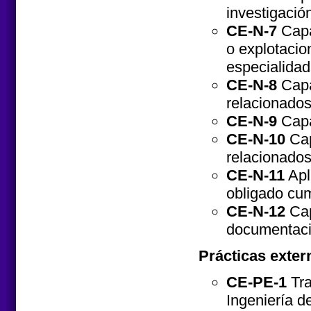
investigació
CE-N-7
Capac
o explotacio
especialidad
CE-N-8
Capa
relacionados
CE-N-9
Capa
CE-N-10
Cap
relacionados
CE-N-11
Apl
obligado cum
CE-N-12
Cap
documentaci
Prácticas exter
CE-PE-1
Tra
Ingeniería d