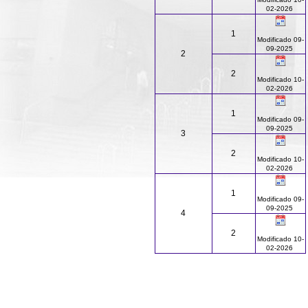
02-2026
1
Modificado 09-
09-2025
2
2
Modificado 10-
02-2026
1
Modificado 09-
09-2025
3
2
Modificado 10-
02-2026
1
Modificado 09-
09-2025
4
2
Modificado 10-
02-2026