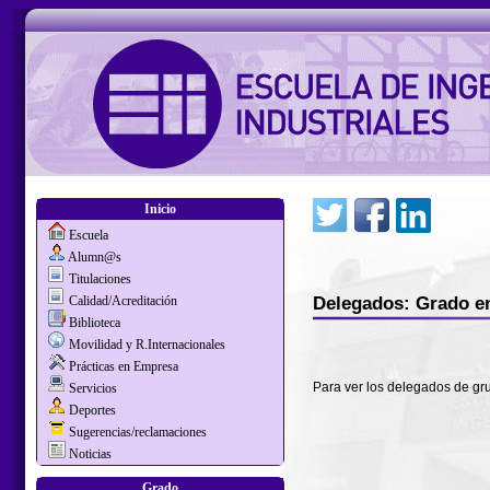
Inicio
Escuela
Alumn@s
Titulaciones
Delegados: Grado en
Calidad/Acreditación
Biblioteca
Movilidad y R.Internacionales
Prácticas en Empresa
Para ver los delegados de gr
Servicios
Deportes
Sugerencias/reclamaciones
Noticias
Grado