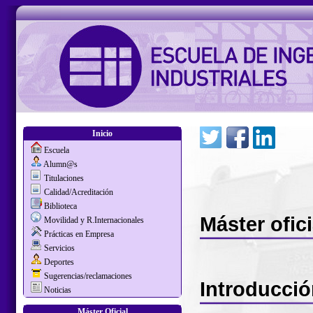
Inicio
Escuela
Alumn@s
Titulaciones
Calidad/Acreditación
Biblioteca
Máster ofic
Movilidad y R.Internacionales
Prácticas en Empresa
Servicios
Deportes
Sugerencias/reclamaciones
Introducci
Noticias
Máster Oficial