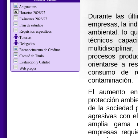
Asignaturas
Horarios 2026/27
Durante las últ
Exámenes 2026/27
empresas, la indu
Plan de estudios
ambiental, lo 
Requisitos específicos
Tutorias
técnicos capac
Delegados
multidisciplina
Reconocimiento de Créditos
procesos produc
Comité de Título
Evaluación y Calidad
orientarse a re
Web propia
consumo de re
contaminación.
El aumento en 
protección ambien
de la sociedad 
agresivas con e
amplia gama d
empresas requi