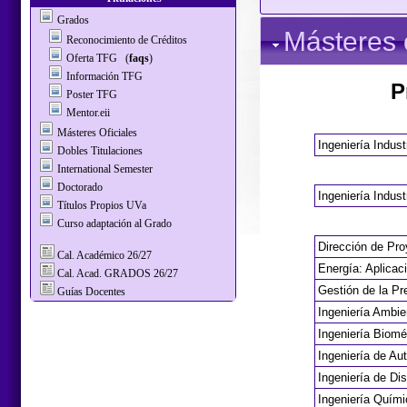
Grados
Másteres o
Reconocimiento de Créditos
Oferta TFG
(
faqs
)
Información TFG
P
Poster TFG
Mentor.eii
Másteres Oficiales
Ingeniería Indust
Dobles Titulaciones
International Semester
Doctorado
Ingeniería Indust
Títulos Propios UVa
Curso adaptación al Grado
Dirección de Pro
Cal. Académico 26/27
Energía: Aplicac
Cal. Acad. GRADOS 26/27
Gestión de la Pr
Guías Docentes
Ingeniería Ambie
Ingeniería Biomé
Ingeniería de Au
Ingeniería de Dis
Ingeniería Quími