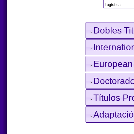
Logística
Dobles Ti
Internati
European 
Doctorad
Títulos P
Adaptació