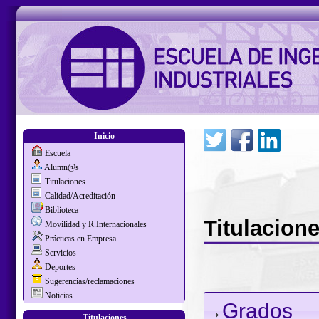
Inicio
Escuela
Alumn@s
Titulaciones
Calidad/Acreditación
Biblioteca
Titulacion
Movilidad y R.Internacionales
Prácticas en Empresa
Servicios
Deportes
Sugerencias/reclamaciones
Noticias
Grados
Titulaciones