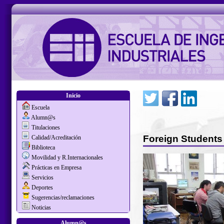
Inicio
Escuela
Alumn@s
Titulaciones
Foreign Students
Calidad/Acreditación
Biblioteca
Movilidad y R.Internacionales
Prácticas en Empresa
Servicios
Deportes
Sugerencias/reclamaciones
Noticias
Alumn@s