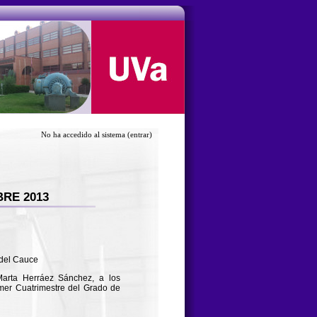
No ha accedido al sistema
(entrar)
RE 2013
 del Cauce
Marta Herráez Sánchez, a los
imer Cuatrimestre del Grado de