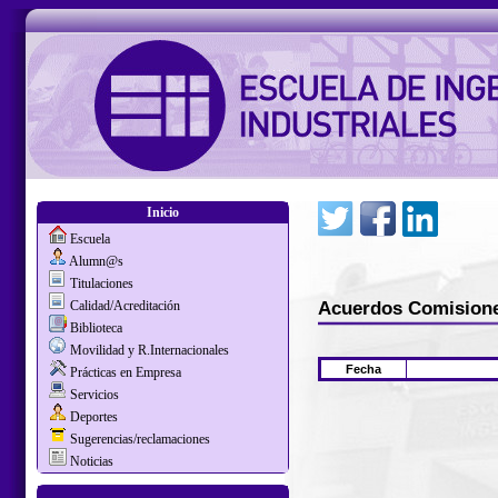
Inicio
Escuela
Alumn@s
Titulaciones
Acuerdos Comision
Calidad/Acreditación
Biblioteca
Movilidad y R.Internacionales
Fecha
Prácticas en Empresa
Servicios
Deportes
Sugerencias/reclamaciones
Noticias