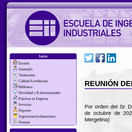
Inicio
Escuela
Alumn@s
Titulaciones
Calidad/Acreditación
REUNIÓN DEL
Biblioteca
Movilidad y R.Internacionales
Prácticas en Empresa
Servicios
Por orden del Sr. D
Deportes
de octubre de 2022
Sugerencias/reclamaciones
Mergelina)
Noticias