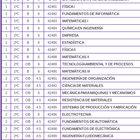
1
1ºC
B
6
42481
FÍSICA I
1
1ºC
B
6
42482
FUNDAMENTOS DE INFORMÁTICA
1
1ºC
B
6
42483
MATEMÁTICAS I
1
1ºC
B
6
42484
QUÍMICA EN INGENIERÍA
1
2ºC
B
6
42485
EMPRESA
1
2ºC
B
6
42486
ESTADÍSTICA
1
2ºC
B
6
42487
FÍSICA II
1
2ºC
B
6
42488
MATEMÁTICAS II
1
2ºC
OB
6
42489
TECNOLOGÍA AMBIENTAL Y DE PROCESOS
2
1ºC
B
6
42490
MATEMÁTICAS III
2
1ºC
OB
4.5
42491
INGENIERÍA DE ORGANIZACIÓN
2
1ºC
OB
4.5
42492
CIENCIA DE MATERIALES
2
1ºC
OB
6
42493
MECÁNICA PARA MÁQUINAS Y MECANISMOS
2
1ºC
OB
4.5
42494
RESISTENCIA DE MATERIALES
2
1ºC
OB
4.5
42495
SISTEMAS DE PRODUCCIÓN Y FABRICACIÓN
2
2ºC
OB
6
42496
ELECTROTECNIA
2
2ºC
OB
4.5
42497
FUNDAMENTOS DE AUTOMÁTICA
2
2ºC
OB
4.5
42498
FUNDAMENTOS DE ELECTRÓNICA
2
2ºC
OB
4.5
42499
INGENIERÍA FLUIDOMECÁNICA