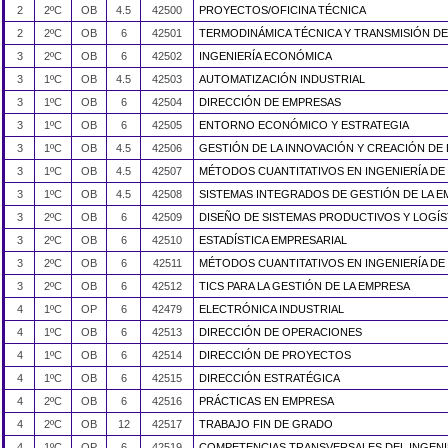
2
2ºC
OB
4.5
42500
PROYECTOS/OFICINA TÉCNICA
2
2ºC
OB
6
42501
TERMODINÁMICA TÉCNICA Y TRANSMISIÓN D
3
2ºC
OB
6
42502
INGENIERÍA ECONÓMICA
3
1ºC
OB
4.5
42503
AUTOMATIZACIÓN INDUSTRIAL
3
1ºC
OB
6
42504
DIRECCIÓN DE EMPRESAS
3
1ºC
OB
6
42505
ENTORNO ECONÓMICO Y ESTRATEGIA
3
1ºC
OB
4.5
42506
GESTIÓN DE LA INNOVACIÓN Y CREACIÓN DE
3
1ºC
OB
4.5
42507
MÉTODOS CUANTITATIVOS EN INGENIERÍA DE
3
1ºC
OB
4.5
42508
SISTEMAS INTEGRADOS DE GESTIÓN DE LA 
3
2ºC
OB
6
42509
DISEÑO DE SISTEMAS PRODUCTIVOS Y LOGÍ
3
2ºC
OB
6
42510
ESTADÍSTICA EMPRESARIAL
3
2ºC
OB
6
42511
MÉTODOS CUANTITATIVOS EN INGENIERÍA DE 
3
2ºC
OB
6
42512
TICS PARA LA GESTIÓN DE LA EMPRESA
4
1ºC
OP
6
42479
ELECTRÓNICA INDUSTRIAL
4
1ºC
OB
6
42513
DIRECCIÓN DE OPERACIONES
4
1ºC
OB
6
42514
DIRECCIÓN DE PROYECTOS
4
1ºC
OB
6
42515
DIRECCIÓN ESTRATÉGICA
4
2ºC
OB
6
42516
PRÁCTICAS EN EMPRESA
4
2ºC
OB
12
42517
TRABAJO FIN DE GRADO
4
1ºC
OP
6
42519
COMPETENCIAS TRANSVERSALES DEL INGEN