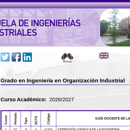
Buscar
Grado en Ingeniería en Organización Industrial
Curso Académico:
2026/2027
Periodo
Código
Curso
ECTS
GUÍA DOCENTE DE L
Tipo
1
1ºC
B
6
42480
EXPRESIÓN GRÁFICA EN LA INGENIERÍA