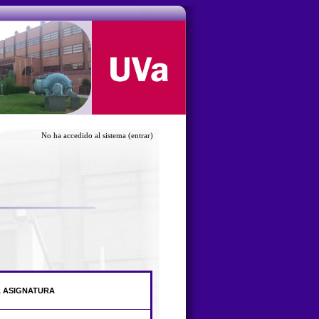
No ha accedido al sistema
(entrar)
A ASIGNATURA