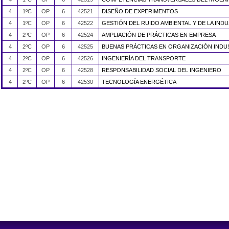
4
1ºC
OP
6
42521
DISEÑO DE EXPERIMENTOS
4
1ºC
OP
6
42522
GESTIÓN DEL RUIDO AMBIENTAL Y DE LA INDU
4
2ºC
OP
6
42524
AMPLIACIÓN DE PRÁCTICAS EN EMPRESA
4
2ºC
OP
6
42525
BUENAS PRÁCTICAS EN ORGANIZACIÓN INDU
4
2ºC
OP
6
42526
INGENIERÍA DEL TRANSPORTE
4
2ºC
OP
6
42528
RESPONSABILIDAD SOCIAL DEL INGENIERO
4
2ºC
OP
6
42530
TECNOLOGÍA ENERGÉTICA