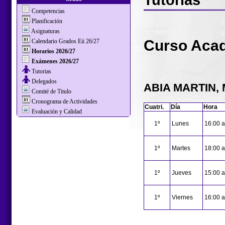
Competencias
Planificación
Asignaturas
Curso Aca
Calendario Grados Eii 26/27
Horarios 2026/27
Exámenes 2026/27
Tutorias
Delegados
ABIA MARTIN,
Comité de Titulo
Cronograma de Actividades
Cuatri.
Día
Hora
Evaluación y Calidad
1º
Lunes
16:00 a
1º
Martes
18:00 a
1º
Jueves
15:00 a
1º
Viernes
16:00 a