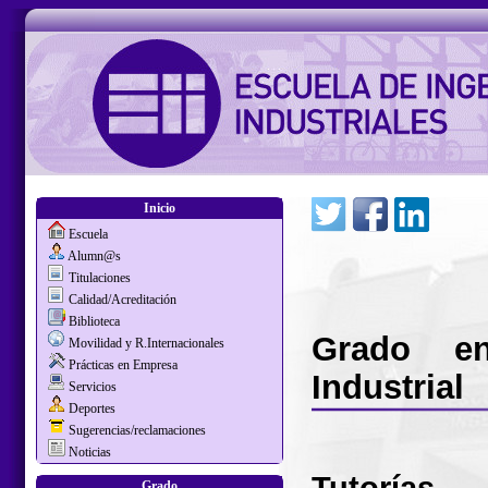
Inicio
Escuela
Alumn@s
Titulaciones
Calidad/Acreditación
Biblioteca
Grado en
Movilidad y R.Internacionales
Prácticas en Empresa
Industrial
Servicios
Deportes
Sugerencias/reclamaciones
Noticias
Tutorías
Grado