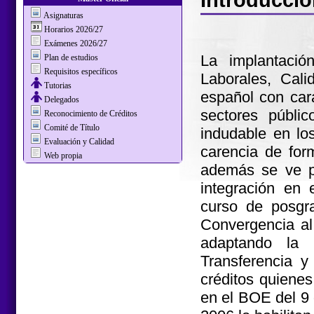
Asignaturas
Horarios 2026/27
Exámenes 2026/27
La implantaci
Plan de estudios
Requisitos específicos
Laborales, Cali
Tutorias
español con car
Delegados
sectores públi
Reconocimiento de Créditos
Comité de Título
indudable en lo
Evaluación y Calidad
carencia de for
Web propia
además se ve po
integración en
curso de posgr
Convergencia a
adaptando la 
Transferencia 
créditos quienes
en el BOE del 9 