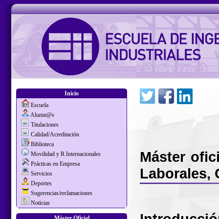
Inicio
Escuela
Alumn@s
Titulaciones
Calidad/Acreditación
Biblioteca
Máster ofic
Movilidad y R.Internacionales
Prácticas en Empresa
Laborales, 
Servicios
Deportes
Sugerencias/reclamaciones
Noticias
Introducci
Máster Oficial