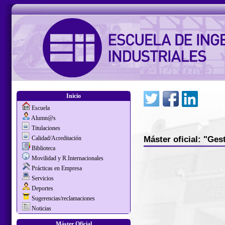
Inicio
Escuela
Alumn@s
Titulaciones
Máster oficial: "Ges
Calidad/Acreditación
Biblioteca
Movilidad y R.Internacionales
Prácticas en Empresa
Servicios
Deportes
Sugerencias/reclamaciones
Noticias
Máster Oficial