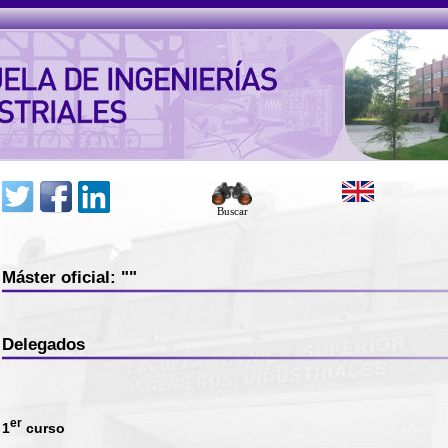
Buscar
Máster oficial: ""
Delegados
er
1
curso