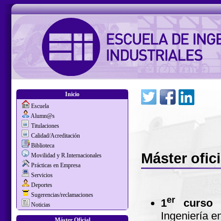
Inicio
Escuela
Alumn@s
Titulaciones
Calidad/Acreditación
Biblioteca
Máster ofici
Movilidad y R.Internacionales
Prácticas en Empresa
Servicios
Deportes
Sugerencias/reclamaciones
er
1
curso
Noticias
Ingeniería e
Máster Oficial